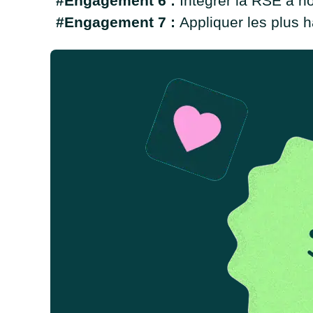
#Engagement 6
:
Intégrer la RSE à no
#Engagement 7
:
Appliquer les plus h