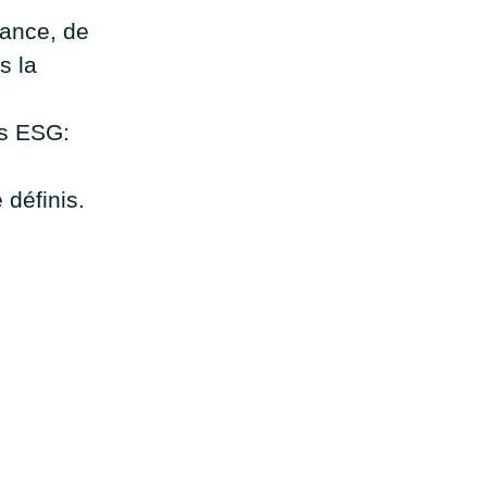
lance, de
s la
es ESG:
définis.