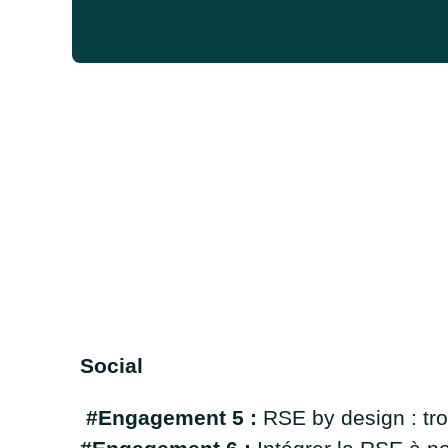
Social
#Engagement 5 :
RSE by design : tr