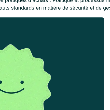
s pratiques d’achats : Politique et processus fi
auts standards en matière de sécurité et de g